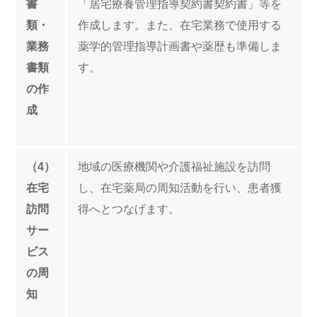
書
「居宅療養管理指導契約書契約書」等を
類・
作成します。また、在宅業務で使用する
業務
薬学的管理指導計画書や薬歴も準備しま
書類
す。
の作
成
（4）
地域の医療機関や介護福祉施設を訪問
在宅
し、在宅薬局の周知活動を行い、患者獲
訪問
得へとつなげます。
サー
ビス
の周
知