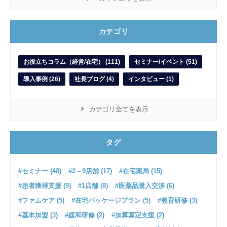
カテゴリ
お役立ちコラム（経営/在宅） (111)
セミナー/イベント (51)
導入事例 (26)
社長ブログ (4)
インタビュー (1)
カテゴリ全てを表示
タグ
#セミナー (48)
#2～9店舗 (17)
#在宅薬局 (15)
#患者獲得支援 (9)
#1店舗 (8)
#医薬品購入交渉 (6)
#ファムケア (5)
#在宅パッケージプラン (5)
#教育研修 (3)
#基本加盟 (3)
#緩和研修 (2)
#加算算定支援 (2)