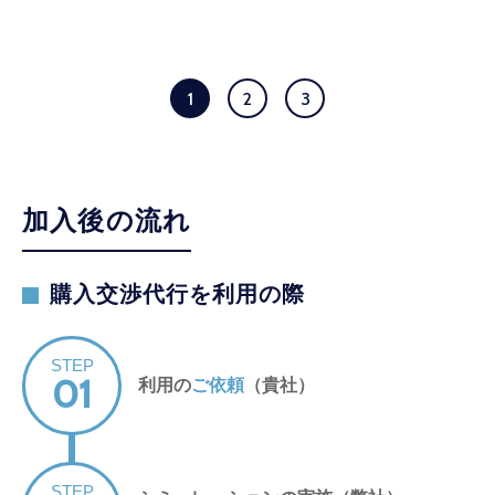
1
2
3
加入後の流れ
購入交渉代行を利用の際
STEP
01
利用の
ご依頼
（貴社）
STEP